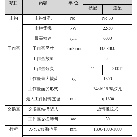
項目
內容
單 位
標配
選配
主軸
主軸錐孔
No.
No:50
主軸電機
kW
22/30
最高轉速
rpm
6000
工作臺
工作臺尺寸
mm×mm
800×800
工作臺數量
2
工作臺分度
1°
0.001°
工作臺最大載荷
kg
1500
工作臺面的形式
24×M16 螺紋孔
最大工件回轉直徑
mm
￠1600
交換臺
交換臺結構型式
旋轉推拉式
工作臺交換時間
sec
50
行程
X/Y/Z移動范圍
mm
1300/1000/1000