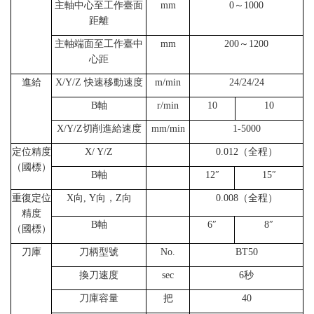
主軸中心至工作臺面
mm
0～1000
距離
主軸端面至工作臺中
mm
200～1200
心距
進給
X/Y/Z 快速移動速度
m/min
24/24/24
B軸
r/min
10
10
X/Y/Z切削進給速度
mm/min
1-5000
定位精度
X/ Y/Z
0.012（全程）
（國標）
B軸
12″
15″
重復定位
X向, Y向，Z向
0.008（全程）
精度
B軸
6″
8″
（國標）
刀庫
刀柄型號
No.
BT50
換刀速度
sec
6秒
刀庫容量
把
40