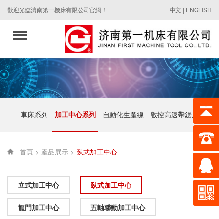
歡迎光臨濟南第一機床有限公司官網！
中文
|
ENGLISH
車床系列
加工中心系列
自動化生產線
數控高速帶鋸床
首頁
>
產品展示
>
臥式加工中心
立式加工中心
臥式加工中心
龍門加工中心
五軸聯動加工中心