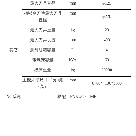
最大刀具直徑
mm
φ125
相鄰空刀時最大刀具
mm
φ220
直徑
最大刀具重量
kg
20
最大刀具長度
mm
400
其它
潤滑油箱容量
L
4
電氣總容量
kVA
60
機床重量
kg
20000
主機外形尺寸（長×寬
mm
6700*4100*3500
×高）
NC系統
標配：FANUC 0i-MF